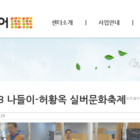
센터소개
사업안내
23 나들이-허황옥 실버문화축제
홈
>
포토갤러
.29